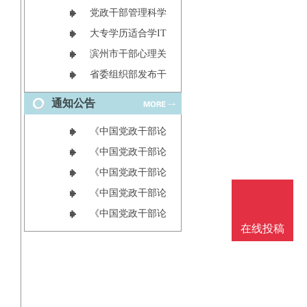
方向怎么选题好
党政干部管理科学
（党文模板范
与工程期刊（管理
大专学历适合学IT
科学与工程
吗
滨州市干部心理关
爱中心揭牌仪式举
省委组织部发布干
行
部任前公示 刘裕
通知公告
斌拟进一步使
《中国党政干部论
坛》投稿方式
《中国党政干部论
坛》数据库收录影
《中国党政干部论
响力
坛》期刊栏目设置
《中国党政干部论
坛》杂志社刊物宗
《中国党政干部论
在线投稿
旨
坛》编辑部征稿要
求