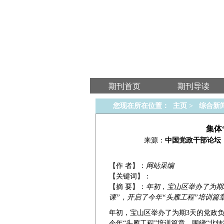
期刊首页
期刊导读
您现在所在位置：
主页
>
综合新
集体
来源：
中国党政干部论坛
【作 者】：
网站采编
【关键词】：
【摘 要】：
年初，宝山区举办了为期
课”，开启了今年“头雁工程”培训篇
年初，宝山区举办了为期3天的党政负
今年“头雁工程”培训篇章。围绕“北